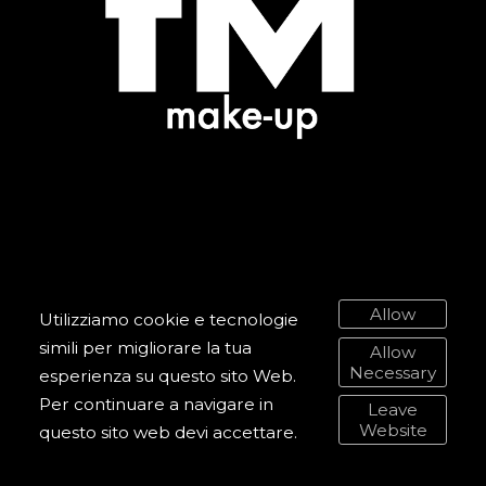
Allow
Utilizziamo cookie e tecnologie
simili per migliorare la tua
Allow
Necessary
esperienza su questo sito Web.
Per continuare a navigare in
Leave
WELCOME
Website
questo sito web devi accettare.